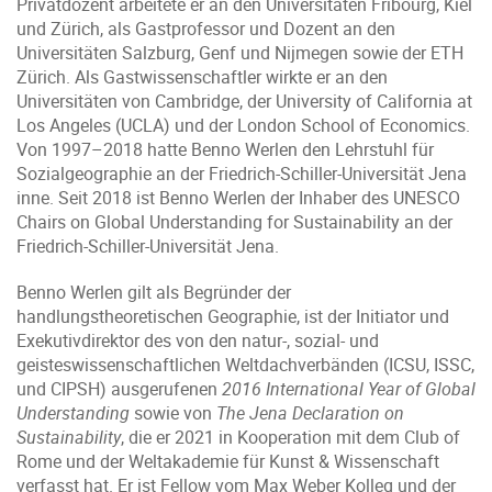
Privatdozent arbeitete er an den Universitäten Fribourg, Kiel
und Zürich, als Gastprofessor und Dozent an den
Universitäten Salzburg, Genf und Nijmegen sowie der ETH
Zürich. Als Gastwissenschaftler wirkte er an den
Universitäten von Cambridge, der University of California at
Los Angeles (UCLA) und der London School of Economics.
Von 1997–2018 hatte Benno Werlen den Lehrstuhl für
Sozialgeographie an der Friedrich-Schiller-Universität Jena
inne. Seit 2018 ist Benno Werlen der Inhaber des UNESCO
Chairs on Global Understanding for Sustainability an der
Friedrich-Schiller-Universität Jena.
Benno Werlen gilt als Begründer der
handlungstheoretischen Geographie, ist der Initiator und
Exekutiv­direktor des von den natur-, sozial- und
geisteswissenschaftlichen Weltdachverbänden (ICSU, ISSC,
und CIPSH) ausgerufenen
2016 International Year of Global
Understanding
sowie von
The Jena Declaration on
Sustainability
, die er 2021 in Kooperation mit dem Club of
Rome und der Weltakade­mie für Kunst & Wissenschaft
verfasst hat. Er ist Fellow vom Max Weber Kolleg und der