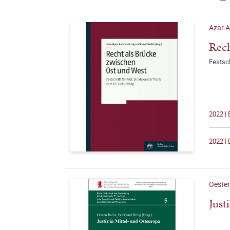
Azar A
Rech
Festsch
2022 |
2022 | 
Oesten
Just