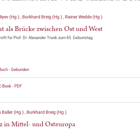
liyev (Hg.)
,
Burkhard Breig (Hg.)
,
Rainer Wedde (Hg.)
t als Brücke zwischen Ost und West
rift für Prof. Dr. Alexander Trunk zum 65. Geburtstag
 Buch - Gebunden
E-Book - PDF
 Baller (Hg.)
,
Burkhard Breig (Hg.)
iz in Mittel- und Osteuropa