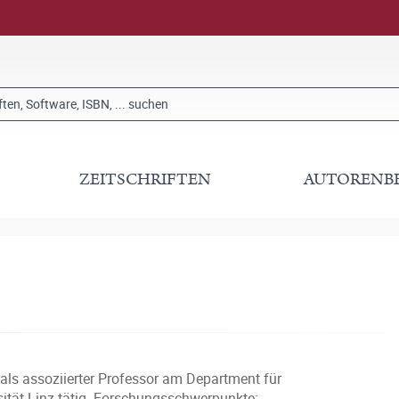
ZEITSCHRIFTEN
AUTORENB
 als assoziierter Professor am Department für
ität Linz tätig. Forschungsschwerpunkte: