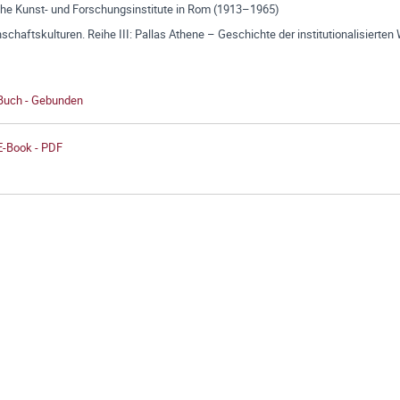
he Kunst- und Forschungsinstitute in Rom (1913–1965)
chaftskulturen. Reihe III: Pallas Athene – Geschichte der institutionalisierte
 Buch - Gebunden
E-Book - PDF