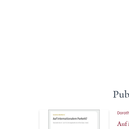
Pub
Doroth
Auf 