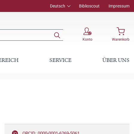
Deutsch
Biblioscout
Impressum
Konto
Warenkorb
EREICH
SERVICE
ÜBER UNS
ORCID: 0000-0001-6269-5061