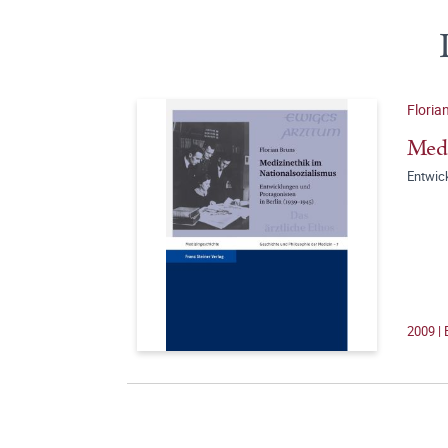
Floria
Medi
Entwic
2009 | 