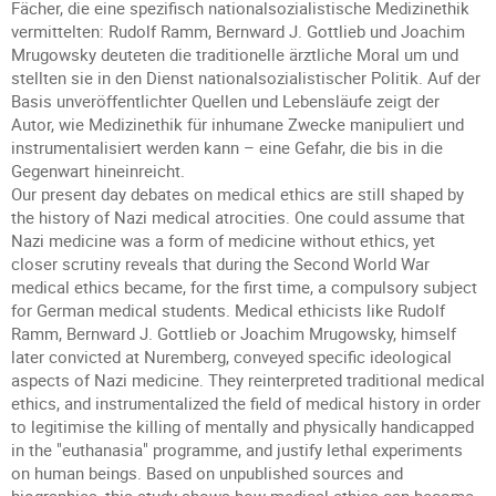
Fächer, die eine spezifisch nationalsozialistische Medizinethik
vermittelten: Rudolf Ramm, Bernward J. Gottlieb und Joachim
Mrugowsky deuteten die traditionelle ärztliche Moral um und
stellten sie in den Dienst nationalsozialistischer Politik. Auf der
Basis unveröffentlichter Quellen und Lebensläufe zeigt der
Autor, wie Medizinethik für inhumane Zwecke manipuliert und
instrumentalisiert werden kann – eine Gefahr, die bis in die
Gegenwart hineinreicht.
Our present day debates on medical ethics are still shaped by
the history of Nazi medical atrocities. One could assume that
Nazi medicine was a form of medicine without ethics, yet
closer scrutiny reveals that during the Second World War
medical ethics became, for the first time, a compulsory subject
for German medical students. Medical ethicists like Rudolf
Ramm, Bernward J. Gottlieb or Joachim Mrugowsky, himself
later convicted at Nuremberg, conveyed specific ideological
aspects of Nazi medicine. They reinterpreted traditional medical
ethics, and instrumentalized the field of medical history in order
to legitimise the killing of mentally and physically handicapped
in the "euthanasia" programme, and justify lethal experiments
on human beings. Based on unpublished sources and