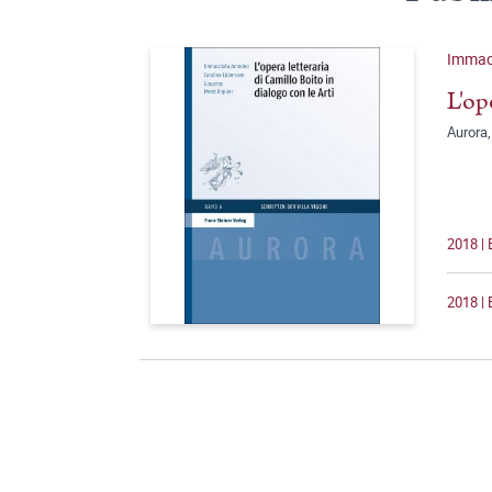
Immac
L'op
Aurora,
2018 |
2018 | 