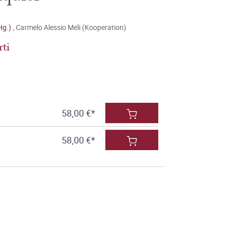
Hg.)
,
Carmelo Alessio Meli (Kooperation)
rti
58,00 €*
58,00 €*