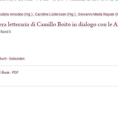
olata Amodeo (Hg.)
,
Caroline Lüderssen (Hg.)
,
Giovanni Meda Riquier (
era letteraria di Camillo Boito in dialogo con le A
 Band 6
 Buch - Gebunden
E-Book - PDF