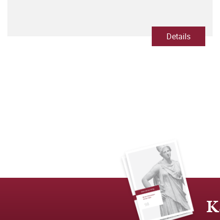
Details
K