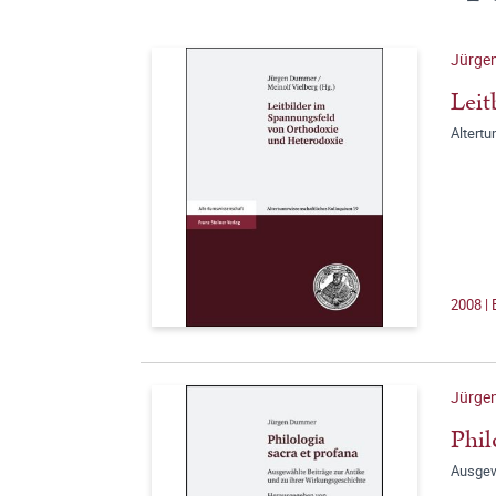
Jürge
Leit
Altert
2008 | 
Jürge
Phil
Ausgew