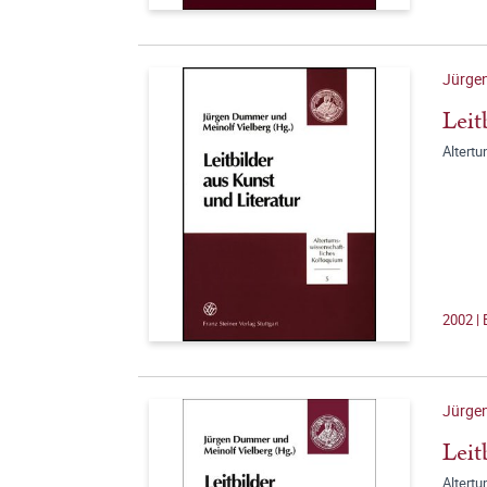
Jürge
Leit
Altert
2002 | 
Jürge
Leit
Altert