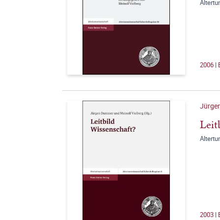
Altert
2006 |
Jürge
Leit
Altert
2003 | 