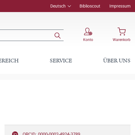
Deutsch
Biblioscout
Impressum
Konto
Warenkorb
EREICH
SERVICE
ÜBER UNS
ORCID: 0000-0002-4924-3789