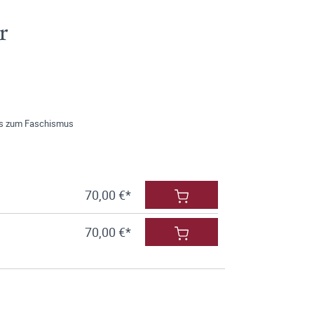
r
is zum Faschismus
70,00 €*
70,00 €*