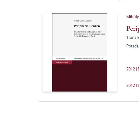
Mihál
Peri
Transfo
Potsda
2012 | 
2012 | 