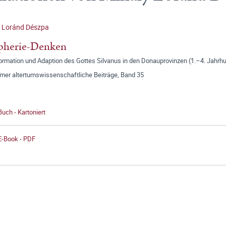
y Loránd Dészpa
pherie-Denken
rmation und Adaption des Gottes Silvanus in den Donauprovinzen (1.–4. Jahrhun
mer altertumswissenschaftliche Beiträge, Band 35
Buch - Kartoniert
E-Book - PDF