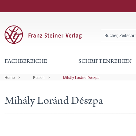
FACHBEREICHE
SCHRIFTENREIHEN
Home
Person
Mihály Loránd Dészpa
Mihály Loránd Dészpa