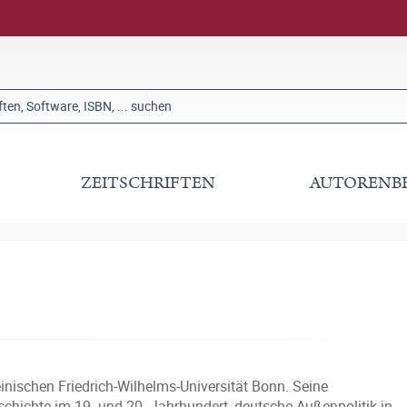
ZEITSCHRIFTEN
AUTORENB
inischen Friedrich-Wilhelms-Universität Bonn. Seine
ichte im 19. und 20. Jahrhundert, deutsche Außenpolitik in