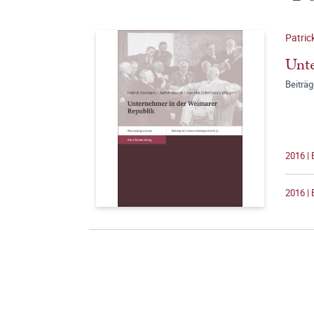
Patric
Unte
Beiträ
2016 | 
2016 | 