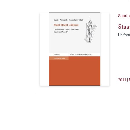
Sandro
Staa
Unifor
2011 |