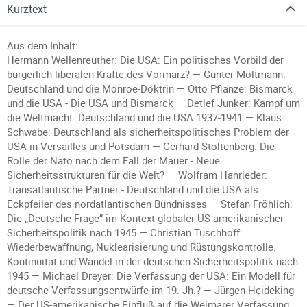
Kurztext
Aus dem Inhalt:
Hermann Wellenreuther: Die USA: Ein politisches Vorbild der
bürgerlich-liberalen Kräfte des Vormärz? — Günter Moltmann:
Deutschland und die Monroe-Doktrin — Otto Pflanze: Bismarck
und die USA - Die USA und Bismarck — Detlef Junker: Kampf um
die Weltmacht. Deutschland und die USA 1937-1941 — Klaus
Schwabe: Deutschland als sicherheitspolitisches Problem der
USA in Versailles und Potsdam — Gerhard Stoltenberg: Die
Rolle der Nato nach dem Fall der Mauer - Neue
Sicherheitsstrukturen für die Welt? — Wolfram Hanrieder:
Transatlantische Partner - Deutschland und die USA als
Eckpfeiler des nordatlantischen Bündnisses — Stefan Fröhlich:
Die „Deutsche Frage“ im Kontext globaler US-amerikanischer
Sicherheitspolitik nach 1945 — Christian Tuschhoff:
Wiederbewaffnung, Nuklearisierung und Rüstungskontrolle.
Kontinuität und Wandel in der deutschen Sicherheitspolitik nach
1945 — Michael Dreyer: Die Verfassung der USA: Ein Modell für
deutsche Verfassungsentwürfe im 19. Jh.? — Jürgen Heideking
— Der US-amerikanische Einfluß auf die Weimarer Verfassung