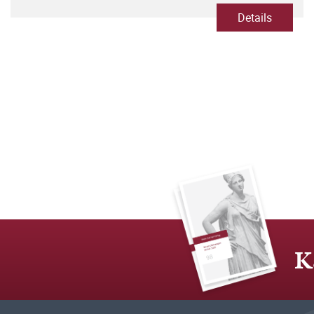
Details
K