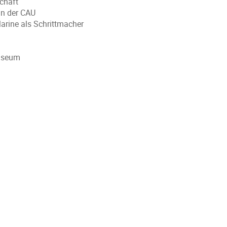
schaft
an der CAU
arine als Schrittmacher
museum