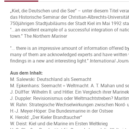
„Kiel, die Deutschen und die See“ – unter diesem Titel vera
das Historische Seminar der Christian-Albrechts-Universitä
750jährigen Stadtjubiläums der Stadt Kiel im Mai 1992 sta
"...an excellent example of a successful integration of nati
town.” The
Northern Mariner
"... there is an impressive amount of information offered by
many of them are acknowledged experts and have written wid
findings in a new and interesting light.”
International Journ
Aus dem Inhalt:
M. Salewski: Deutschland als Seemacht
M. Epkenhans: Seemacht = Weltmacht. A. T. Mahan und sein
J. Dülffer: Wilhelm II. und Hitler. Ein Vergleich ihrer Marin
J. Duppler: Revisionismus oder Weltmachtstreben? Maritime
W. Rahn: Strategische Wechselwirkungen zwischen Nord- u
H.-J. Meyer-Höper: Die Bundesmarine in der Ostsee
K. Herold: „Der Kieler Brandtaucher“
W. Deist: Kiel und die Marine im Ersten Weltkrieg