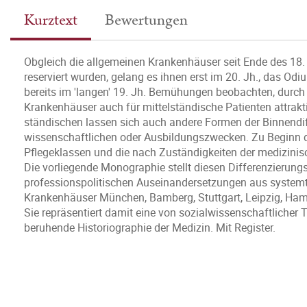
Kurztext
Bewertungen
Obgleich die allgemeinen Krankenhäuser seit Ende des 18.
reserviert wurden, gelang es ihnen erst im 20. Jh., das Od
bereits im 'langen' 19. Jh. Bemühungen beobachten, durc
Krankenhäuser auch für mittelständische Patienten attra
ständischen lassen sich auch andere Formen der Binnendif
wissenschaftlichen oder Ausbildungszwecken. Zu Beginn d
Pflegeklassen und die nach Zuständigkeiten der medizinisc
Die vorliegende Monographie stellt diesen Differenzierung
professionspolitischen Auseinandersetzungen aus systemth
Krankenhäuser München, Bamberg, Stuttgart, Leipzig, Ha
Sie repräsentiert damit eine von sozialwissenschaftlicher T
beruhende Historiographie der Medizin. Mit Register.