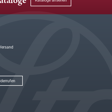
ataloge
Versand
iderrufen