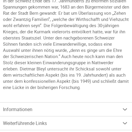
in der Schweiz Ende des 17. Jahrhunderts zu enormen sozialen
Spannungen gekommen war, 1683 an den Bürgermeister und den
Rat der Stadt Bern gewandt: Er bat um Überlassung von „Zehen
oder Zwantzig Familien“, „welche der Wirthschafft und Viehzucht
wohl erfahren seyn“. Die Folgenbewältigung des 30-jährigen
Krieges, der die Kurmark vielerorts entvölkert hatte, war für ihn
oberstes Staatsziel. Unter den nachgeborenen Schweizer
Söhnen fanden sich viele Einwanderwillige, sodass eine
Auswahl unter ihnen nötig wurde, „denn es ginge um die Ehre
der Schweizerischen Nation.“ Auch heute noch kann man den
Stolz dieser kleinen Einwanderungsgruppe in Nattwerder
erleben. Dietmar Bleyl untersucht ihr Schicksal sowohl unter
dem wirtschaftlichen Aspekt (bis ins 19. Jahrhundert) als auch
unter dem konfessionellen Aspekt (bis 1949) und schließt damit
eine Lücke in der bisherigen Forschung.
Informationen
Weiterführende Links