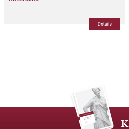
Details
K