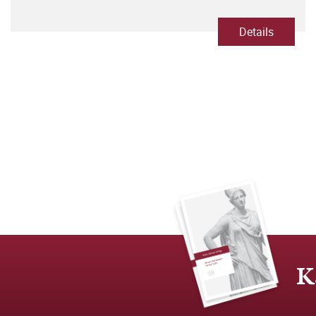
Details
K