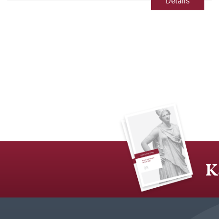
Details
K