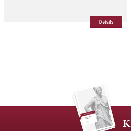
Details
K