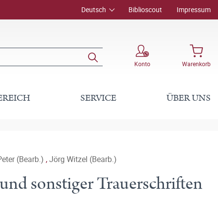
Deutsch
Biblioscout
Impressum
Konto
Warenkorb
EREICH
SERVICE
ÜBER UNS
eter (Bearb.)
,
Jörg Witzel (Bearb.)
und sonstiger Trauerschriften