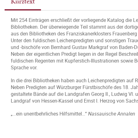
Kurztext
Mit 254 Einträgen erschließt der vorliegende Katalog die L
Bibliotheken. Der überwiegende Teil stammt aus der dortig
aus den Bibliotheken des Franziskanerklosters Frauenberg 
Unter den fuldischen Leichenpredigten und sonstigen Traue
und -bischöfe von Bernhard Gustav Markgraf von Baden-D
Neben der eigentlichen Predigt liegen in der Regel Beschre
fuldischen Regenten mit Kupferstich-Illustrationen sowie B
Sprache vor.
In die drei Bibliotheken haben auch Leichenpredigten auf 
Neben Predigten auf Würzburger Fürstbischöfe des 18. J
gestaltete Bände auf die Landgrafen Georg II., Ludwig VI.
Landgraf von Hessen-Kassel und Ernst I. Herzog von Sachs
„…ein unentbehrliches Hilfsmittel…“
Nassauische Annalen