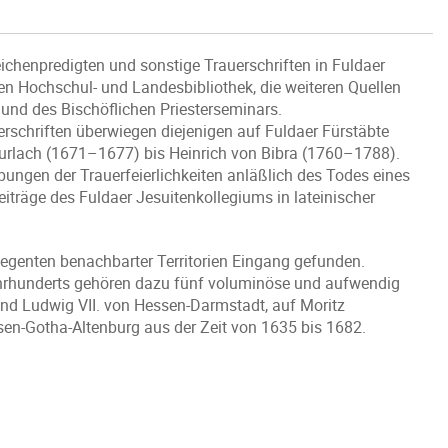
eichenpredigten und sonstige Trauerschriften in Fuldaer
en Hochschul- und Landesbibliothek, die weiteren Quellen
und des Bischöflichen Priesterseminars.
rschriften überwiegen diejenigen auf Fuldaer Fürstäbte
urlach (1671–1677) bis Heinrich von Bibra (1760–1788).
ibungen der Trauerfeierlichkeiten anläßlich des Todes eines
eiträge des Fuldaer Jesuitenkollegiums in lateinischer
Regenten benachbarter Territorien Eingang gefunden.
ahrhunderts gehören dazu fünf voluminöse und aufwendig
 und Ludwig VII. von Hessen-Darmstadt, auf Moritz
en-Gotha-Altenburg aus der Zeit von 1635 bis 1682.