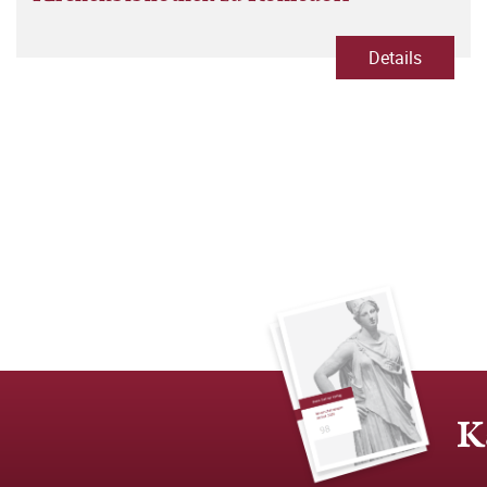
Details
K