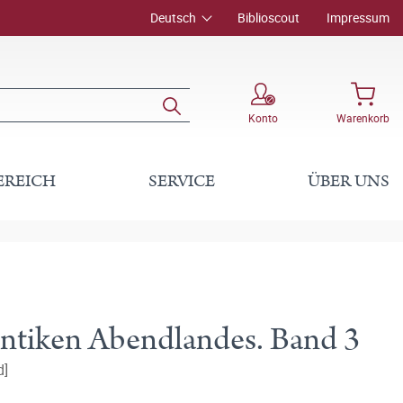
Deutsch
Biblioscout
Impressum
Konto
Warenkorb
EREICH
SERVICE
ÜBER UNS
antiken Abendlandes. Band 3
d]