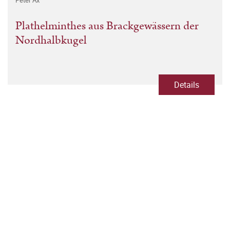
Peter Ax
Plathelminthes aus Brackgewässern der
Nordhalbkugel
Details