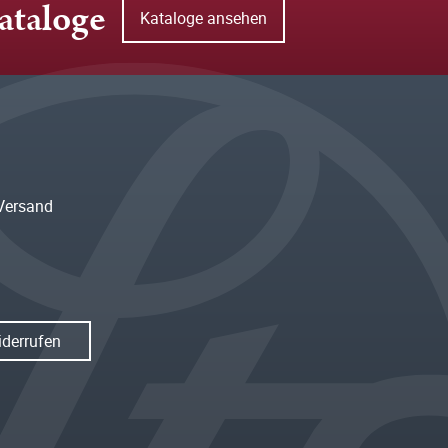
ataloge
Kataloge ansehen
Versand
iderrufen