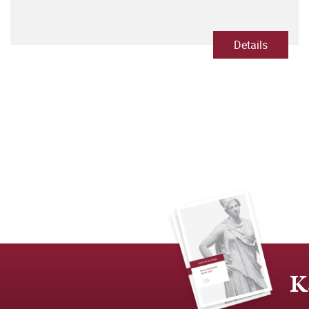
Details
K