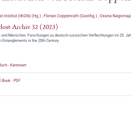
t-Institut (IKGN) (Hg.)
,
Florian Coppenrath (Gasthg.)
,
Oxana Nagornaja
ost-Archiv 32 (2023)
 und Menschen. Forschungen zu deutsch-russischen Verflechtungen im 20. Jah
n Entanglements in the 20th Century
Buch - Kartoniert
E-Book - PDF