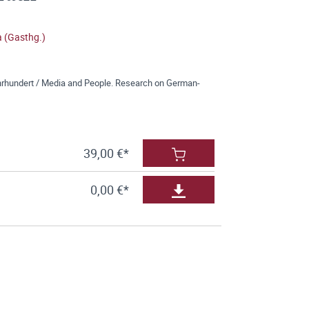
 (Gasthg.)
rhundert / Media and People. Research on German-
39,00 €*
0,00 €*