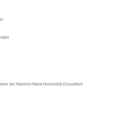
n
en
ndert
rern der Heinrich-Heine-Universität Düsseldorf