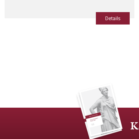
Details
K