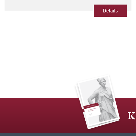
Details
K