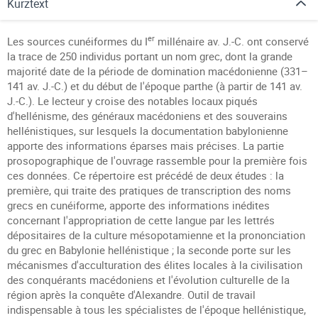
Kurztext
er
Les sources cunéiformes du I
millénaire av. J.-C. ont conservé
la trace de 250 individus portant un nom grec, dont la grande
majorité date de la période de domination macédonienne (331–
141 av. J.-C.) et du début de l'époque parthe (à partir de 141 av.
J.-C.). Le lecteur y croise des notables locaux piqués
d'hellénisme, des généraux macédoniens et des souverains
hellénistiques, sur lesquels la documentation babylonienne
apporte des informations éparses mais précises. La partie
prosopographique de l'ouvrage rassemble pour la première fois
ces données. Ce répertoire est précédé de deux études : la
première, qui traite des pratiques de transcription des noms
grecs en cunéiforme, apporte des informations inédites
concernant l'appropriation de cette langue par les lettrés
dépositaires de la culture mésopotamienne et la prononciation
du grec en Babylonie hellénistique ; la seconde porte sur les
mécanismes d'acculturation des élites locales à la civilisation
des conquérants macédoniens et l'évolution culturelle de la
région après la conquête d'Alexandre. Outil de travail
indispensable à tous les spécialistes de l'époque hellénistique,