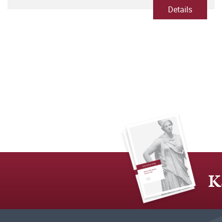
Details
K