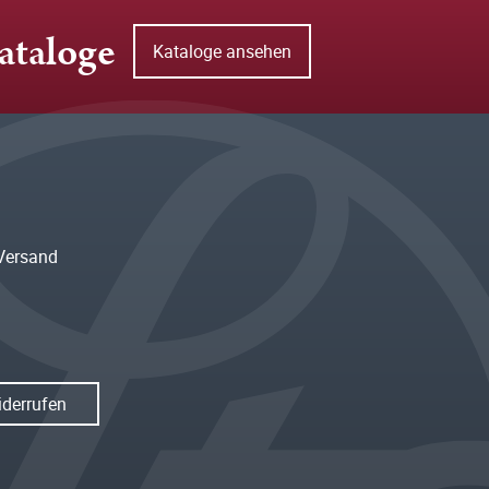
ataloge
Kataloge ansehen
Versand
iderrufen