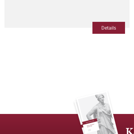
Details
K