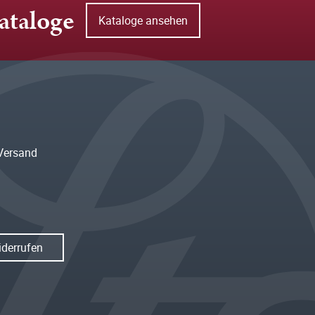
ataloge
Kataloge ansehen
Versand
iderrufen