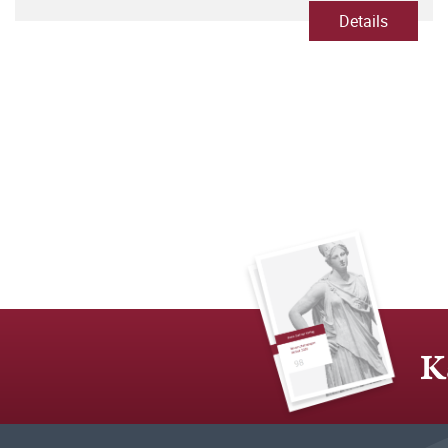
Details
K