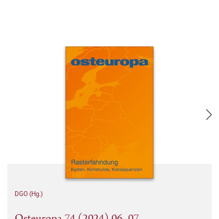
DGO (Hg.)
Osteuropa 74 (2024) 06–07