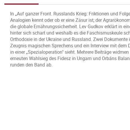
In „Auf ganzer Front. Russlands Krieg: Friktionen und Folge
Analogien kennt oder ob er eine Zäsur ist; der Agrarökon
die globale Ernährungssicherheit. Lev Gudkov erklärt in ei
hinter sich schart und weshalb es die Faschismuskeule sch
Orthodoxie in der Ukraine und Russland. Zwei Dokumente il
Zeugnis magischen Sprechens und ein Interview mit dem D
in einer „Spezialoperation" sieht. Mehrere Beiträge widm
erneuten Wahlsieg des Fidesz in Ungarn und Orbáns Balanc
runden den Band ab.