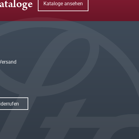
ataloge
Kataloge ansehen
Versand
iderrufen