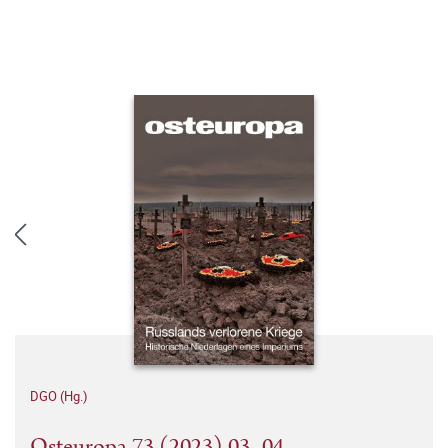
DGO (Hg.)
Osteuropa 73 (2023) 03–04