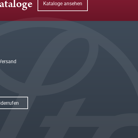
ataloge
Kataloge ansehen
Versand
iderrufen