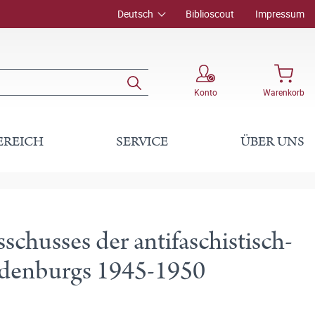
Deutsch
Biblioscout
Impressum
Konto
Warenkorb
EREICH
SERVICE
ÜBER UNS
chusses der antifaschistisch-
ndenburgs 1945-1950