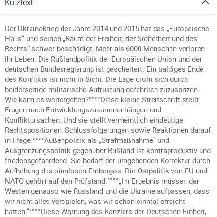
Kurztext
Der Ukrainekrieg der Jahre 2014 und 2015 hat das „Europäische
Haus“ und seinen „Raum der Freiheit, der Sicherheit und des
Rechts“ schwer beschädigt. Mehr als 6000 Menschen verloren
ihr Leben. Die Rußlandpolitik der Europäischen Union und der
deutschen Bundesregierung ist gescheitert. Ein baldiges Ende
des Konflikts ist nicht in Sicht. Die Lage droht sich durch
beiderseitige militärische Aufrüstung gefährlich zuzuspitzen.
Wie kann es weitergehen?°°°°Diese kleine Streitschrift stellt
Fragen nach Entwicklungszusammenhängen und
Konfliktursachen. Und sie stellt vermeintlich eindeutige
Rechtspositionen, Schlussfolgerungen sowie Reaktionen darauf
in Frage.°°°°Außenpolitik als „Strafmaßnahme“ und
Ausgrenzungspolitik gegenüber Rußland ist kontraproduktiv und
friedensgefährdend. Sie bedarf der umgehenden Korrektur durch
Aufhebung des sinnlosen Embargos. Die Ostpolitik von EU und
NATO gehört auf den Prüfstand.°°°°„Im Ergebnis müssen der
Westen genauso wie Russland und die Ukraine aufpassen, dass
wir nicht alles verspielen, was wir schon einmal erreicht
hatten.“°°°°Diese Warnung des Kanzlers der Deutschen Einheit,