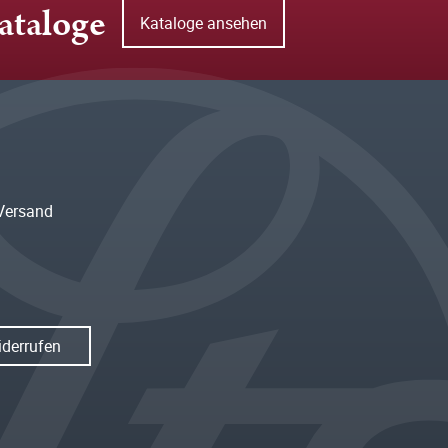
ataloge
Kataloge ansehen
Versand
iderrufen