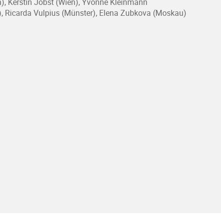
en), Kerstin Jobst (Wien), Yvonne Kleinmann
l), Ricarda Vulpius (Münster), Elena Zubkova (Moskau)