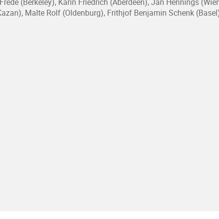
 Frede (Berkeley), Karin Friedrich (Aberdeen), Jan Hennings (Wi
Kazan), Malte Rolf (Oldenburg), Frithjof Benjamin Schenk (Base