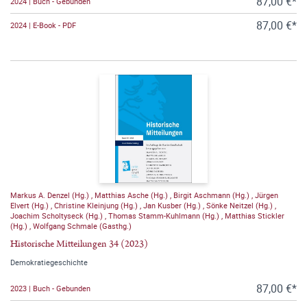
87,00 €*
2024 | Buch - Gebunden
87,00 €*
2024 | E-Book - PDF
Markus A. Denzel (Hg.)
,
Matthias Asche (Hg.)
,
Birgit Aschmann (Hg.)
,
Jürgen
Elvert (Hg.)
,
Christine Kleinjung (Hg.)
,
Jan Kusber (Hg.)
,
Sönke Neitzel (Hg.)
,
Joachim Scholtyseck (Hg.)
,
Thomas Stamm-Kuhlmann (Hg.)
,
Matthias Stickler
(Hg.)
,
Wolfgang Schmale (Gasthg.)
Historische Mitteilungen 34 (2023)
Demokratiegeschichte
87,00 €*
2023 | Buch - Gebunden