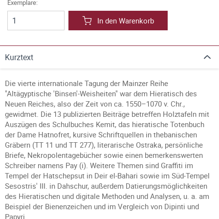
Exemplare:
In den Warenkorb
Kurztext
Die vierte internationale Tagung der Mainzer Reihe
"Altägyptische 'Binsen'-Weisheiten" war dem Hieratisch des
Neuen Reiches, also der Zeit von ca. 1550–1070 v. Chr.,
gewidmet. Die 13 publizierten Beiträge betreffen Holztafeln mit
Auszügen des Schulbuches Kemit, das hieratische Totenbuch
der Dame Hatnofret, kursive Schriftquellen in thebanischen
Gräbern (TT 11 und TT 277), literarische Ostraka, persönliche
Briefe, Nekropolentagebücher sowie einen bemerkenswerten
Schreiber namens Pay (i). Weitere Themen sind Graffiti im
Tempel der Hatschepsut in Deir el-Bahari sowie im Süd-Tempel
Sesostris' III. in Dahschur, außerdem Datierungsmöglichkeiten
des Hieratischen und digitale Methoden und Analysen, u. a. am
Beispiel der Bienenzeichen und im Vergleich von Dipinti und
Papyri.