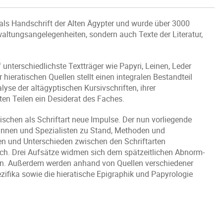
 als Handschrift der Alten Ägypter und wurde über 3000
waltungsangelegenheiten, sondern auch Texte der Literatur,
unterschiedlichste Textträger wie Papyri, Leinen, Leder
hieratischen Quellen stellt einen integralen Bestandteil
yse der altägyptischen Kursivschriften, ihrer
ten Teilen ein Desiderat des Faches.
schen als Schriftart neue Impulse. Der nun vorliegende
tinnen und Spezialisten zu Stand, Methoden und
len und Unterschieden zwischen den Schriftarten
ch. Drei Aufsätze widmen sich dem spätzeitlichen Abnorm-
ten. Außerdem werden anhand von Quellen verschiedener
ifika sowie die hieratische Epigraphik und Papyrologie