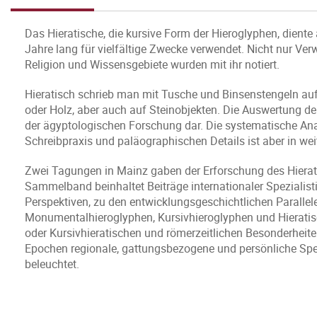
Das Hieratische, die kursive Form der Hieroglyphen, diente
Jahre lang für vielfältige Zwecke verwendet. Nicht nur Ver
Religion und Wissensgebiete wurden mit ihr notiert.
Hieratisch schrieb man mit Tusche und Binsenstengeln auf 
oder Holz, aber auch auf Steinobjekten. Die Auswertung der 
der ägyptologischen Forschung dar. Die systematische Anal
Schreibpraxis und paläographischen Details ist aber in wei
Zwei Tagungen in Mainz gaben der Erforschung des Hierati
Sammelband beinhaltet Beiträge internationaler Spezialis
Perspektiven, zu den entwicklungsgeschichtlichen Paralle
Monumentalhieroglyphen, Kursivhieroglyphen und Hieratis
oder Kursivhieratischen und römerzeitlichen Besonderhei
Epochen regionale, gattungsbezogene und persönliche Spez
beleuchtet.