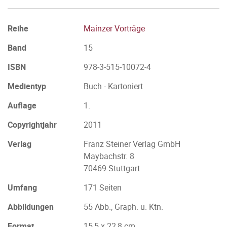
Reihe
Mainzer Vorträge
Band
15
ISBN
978-3-515-10072-4
Medientyp
Buch - Kartoniert
Auflage
1.
Copyrightjahr
2011
Verlag
Franz Steiner Verlag GmbH
Maybachstr. 8
70469 Stuttgart
Umfang
171 Seiten
Abbildungen
55 Abb., Graph. u. Ktn.
Format
15,5 x 22,8 cm