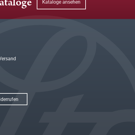
ataloge
Kataloge ansehen
Versand
iderrufen