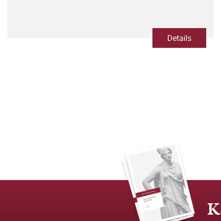
Details
K