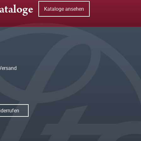
ataloge
Kataloge ansehen
Versand
iderrufen