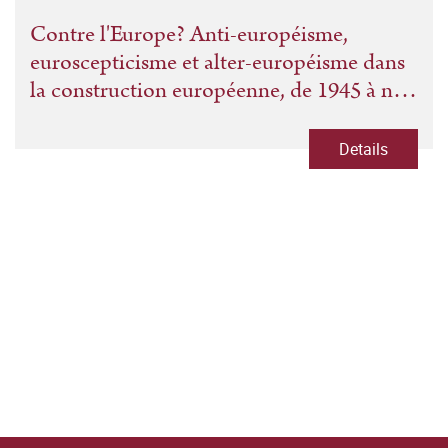
Contre l'Europe? Anti-européisme,
euroscepticisme et alter-européisme dans
la construction européenne, de 1945 à nos
jours. Vol. 2: Acteurs institutionnels,
milieux politiques et société civ
Details