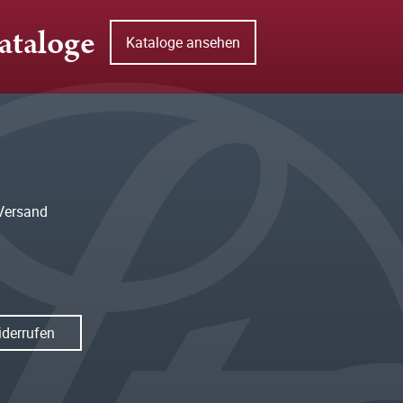
ataloge
Kataloge ansehen
Versand
iderrufen