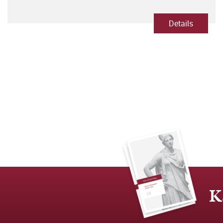
Details
K